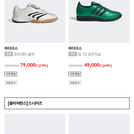
아디다스
아디다스
프리데터 살라
SL 72 오리지날
79,000
49,000
159,000
원
[50%]
139,000
원
[64%]
SIZE
SIZE
[클리어런스] 스니커즈