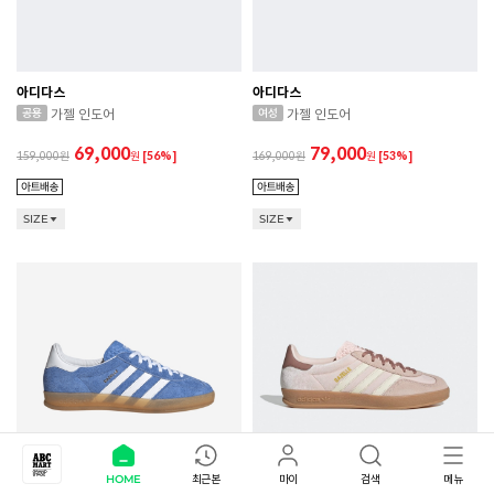
아디다스
아디다스
가젤 인도어
가젤 인도어
69,000
79,000
159,000
원
[56%]
169,000
원
[53%]
SIZE
SIZE
HOME
최근본
마이
검색
메뉴